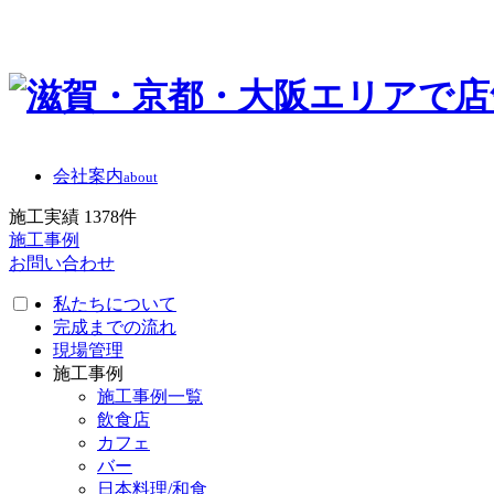
会社案内
about
施工実績
1378
件
施工事例
お問い合わせ
私たちについて
完成までの流れ
現場管理
施工事例
施工事例一覧
飲食店
カフェ
バー
日本料理/和食