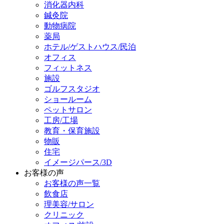
消化器内科
鍼灸院
動物病院
薬局
ホテル/ゲストハウス/民泊
オフィス
フィットネス
施設
ゴルフスタジオ
ショールーム
ペットサロン
工房/工場
教育・保育施設
物販
住宅
イメージパース/3D
お客様の声
お客様の声一覧
飲食店
理美容/サロン
クリニック