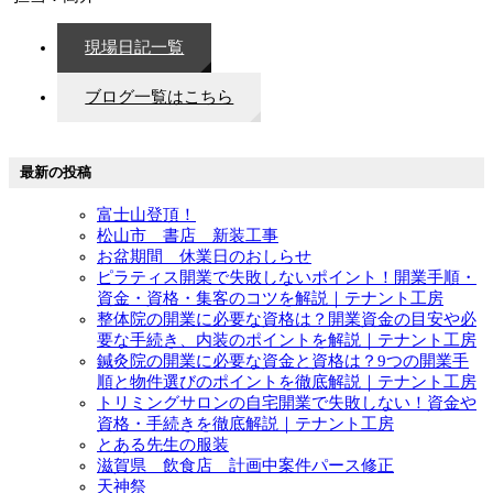
現場日記一覧
ブログ一覧はこちら
最新の投稿
富士山登頂！
松山市 書店 新装工事
お盆期間 休業日のおしらせ
ピラティス開業で失敗しないポイント！開業手順・
資金・資格・集客のコツを解説｜テナント工房
整体院の開業に必要な資格は？開業資金の目安や必
要な手続き、内装のポイントを解説｜テナント工房
鍼灸院の開業に必要な資金と資格は？9つの開業手
順と物件選びのポイントを徹底解説｜テナント工房
トリミングサロンの自宅開業で失敗しない！資金や
資格・手続きを徹底解説｜テナント工房
とある先生の服装
滋賀県 飲食店 計画中案件パース修正
天神祭