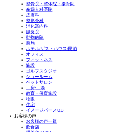
整骨院・整体院・接骨院
産婦人科医院
皮膚科
整形外科
消化器内科
鍼灸院
動物病院
薬局
ホテル/ゲストハウス/民泊
オフィス
フィットネス
施設
ゴルフスタジオ
ショールーム
ペットサロン
工房/工場
教育・保育施設
物販
住宅
イメージパース/3D
お客様の声
お客様の声一覧
飲食店