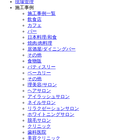
現場管理
施工事例
施工事例一覧
飲食店
カフェ
バー
日本料理/和食
焼肉/肉料理
居酒屋/ダイニングバー
その他
食物販
パティスリー
ベーカリー
その他
理美容/サロン
ヘアサロン
アイラッシュサロン
ネイルサロン
リラクゼーションサロン
ホワイトニングサロン
脱毛サロン
クリニック
歯科医院
美容クリニック