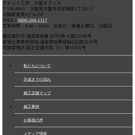
テナント工房 大阪オフィス
〒530-0001 大阪府大阪市北区梅田1丁目1-3
大阪駅前第3ビル25F
FREE：
0800-200-1317
営業時間：9:00～18:00 定休日：毎週土曜日、日曜日
建設業許可:滋賀県知事 許可(特-4)第22598号
建築士事務所登録:滋賀県知事登録(ほ)第2216号
宅建業免許:国土交通大臣（1）第10356号
私たちについて
完成までの流れ
施工店舗マップ
施工事例
お客様の声
メディア情報