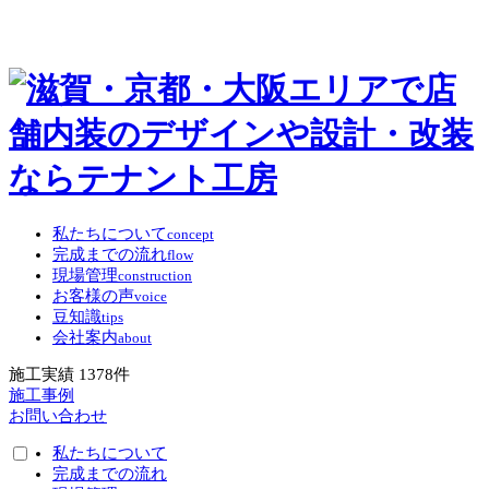
私たちについて
concept
完成までの流れ
flow
現場管理
construction
お客様の声
voice
豆知識
tips
会社案内
about
施工実績
1378
件
施工事例
お問い合わせ
私たちについて
完成までの流れ